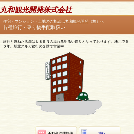
丸和観光開発株式会社
住宅・マンション・土地のご相談は丸和観光開発（株）へ
各種旅行・乗り物手配取扱い
旅行と兼ねた店舗はＵＳＥＮの流れる明るい造りとなっております。地元で５
０年。駅北スルガ銀行の２階で営業中
不動産管理物件
旅行